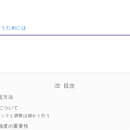
行うためには
目次
定方法
について
バックと調整は細かく行う
強度の重要性