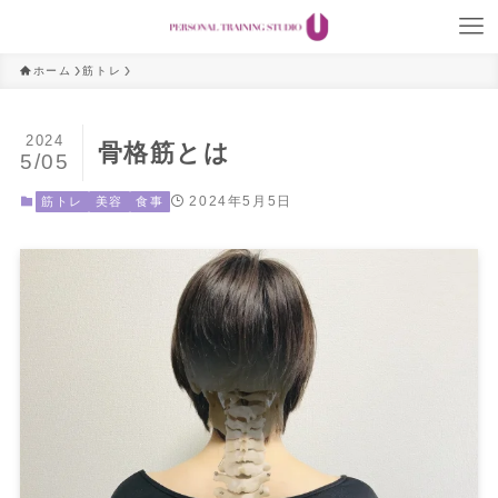
ホーム
筋トレ
2024
骨格筋とは
5/05
2024年5月5日
筋トレ
美容
食事