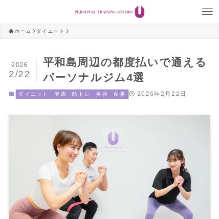
ホーム
ダイエット
平和島周辺の都度払いで通える
2026
2/22
パーソナルジム4選
2026年2月22日
ダイエット
健康
筋トレ
美容
食事